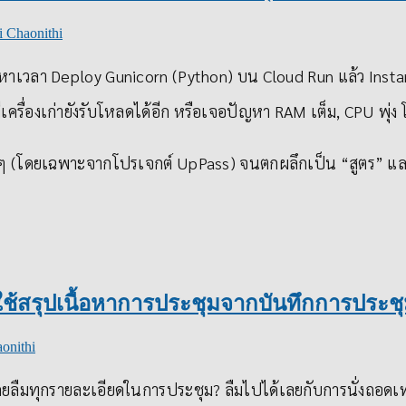
i Chaonithi
าเวลา Deploy Gunicorn (Python) บน Cloud Run แล้ว Insta
ี่เครื่องเก่ายังรับโหลดได้อีก หรือเจอปัญหา RAM เต็ม, CPU พุ่ง โ
างๆ (โดยเฉพาะจากโปรเจกต์ UpPass) จนตกผลึกเป็น “สูตร” แล
ช้สรุปเนื้อหาการประชุมจากบันทึกการประช
onithi
่ไม่เคยลืมทุกรายละเอียดในการประชุม? ลืมไปได้เลยกับการนั่งถ