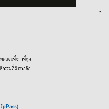
ทดสอบที่ยากที่สุด
ิกรรมที่ฝังรากลึก
UpPass)