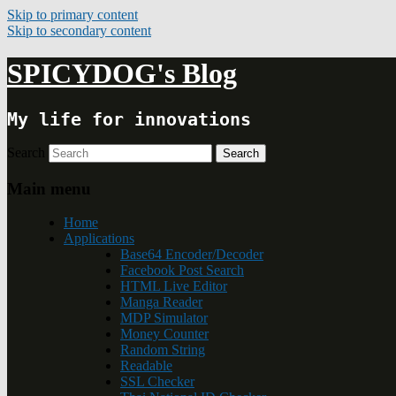
Skip to primary content
Skip to secondary content
SPICYDOG's Blog
My life for innovations
Search
Main menu
Home
Applications
Base64 Encoder/Decoder
Facebook Post Search
HTML Live Editor
Manga Reader
MDP Simulator
Money Counter
Random String
Readable
SSL Checker