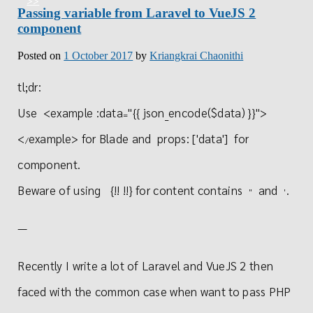
Passing variable from Laravel to VueJS 2
component
Posted on
1 October 2017
by
Kriangkrai Chaonithi
tl;dr:
Use
<
example
:
data
"{{ json_encode($data) }}"
>
=
<
example
>
for Blade and
props
:
[
'data'
]
for
/
component.
Beware of using
{
!
!
!
!
}
for content contains
and
.
"
'
—
Recently I write a lot of Laravel and VueJS 2 then
faced with the common case when want to pass PHP