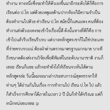
ทำงาน ทางหนึ่งซึ่งจะทำให้ตัวเองขึ้นมาอีกระดับได้ก็คือการ
เรียนต่อ ป.โท แต่ด้วยเหตุผลด้านปากท้องก็มีความจำเป็น
ต้องทำงานไปด้วย ค่าเรียน ป.โท สมัยนี้ก็แสนแพง คนที่ต้อง
ทำงานส่งตัวเองคงจะเข้าใจเรื่องนี้ดี ดังนั้นทางที่ดีก็คือ การ
เข้าไปแล้วรีบเรียนรีบจบ แต่บางหลักสูตรเขาก็ไม่ใช่ประเภท
ที่จ่ายครบจบแน่ ต้องฝ่าด่านตรวจมาตรฐานมากมาย บางที
ถึงขนาดต้องส่งงานวิจัยเพื่อตีพิมพ์ในระดับนานาชาติ งานก็
เยอะ เรียนก็แยะ แล้วจะทำยังไงให้เรียนจบทันได้ตาม
หลักสูตรล่ะ วันนี้ผมจะมาเล่าประสบการณ์สุดหรรษาให้
ท่านๆ ได้อ่านกันในเรื่อง การทำงานไป เรียน ป.โท ไป แล้ว
ก็สำเร็จการศึกษาได้ภายในเวลา 2 ปี มันก็ทำได้จริงนะ แต่ก็
หนักหน่อยแหละ :p