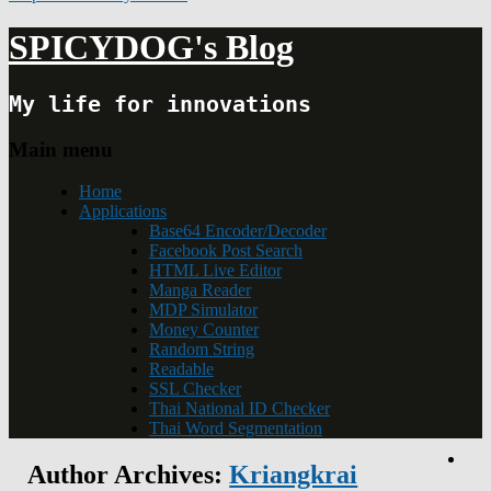
SPICYDOG's Blog
My life for innovations
Main menu
Home
Applications
Base64 Encoder/Decoder
Facebook Post Search
HTML Live Editor
Manga Reader
MDP Simulator
Money Counter
Random String
Readable
SSL Checker
Thai National ID Checker
Thai Word Segmentation
Author Archives:
Kriangkrai