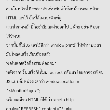
ส่วนในหน้าที่ Render สำหรับพิมพ์ก็จัดหน้ากระดาษด้วย
HTML เอาไว้ อันนี้ต้องลองพิมพ์ดู
เวลาโหลดหน้านี้ก็อย่าลืมลดค่าออกไป 1 ด้วย อย่างที่บอก
ไว้ข้างบน
จากนั้นก็ใส่ JS เอาไว้อีกว่า window.print() ให้ทำงานเวลา
มันโหลดเสร็จเรียบร้อยแล้ว
พอโหลดเสร็จก็จะพิมพ์ออกมา
หลังจากปริ้นเสร็จก็ให้ัมน redirect กลับมา โดยอาจจะเขียน
JS แบบตั้งหน่วงเวลาว่า window.location =
“<MonitorPage>”;
หรือจะเขียน HTML ก็ได้ ว่า <meta http-
equiv=”REFRESH” content=”3;url=