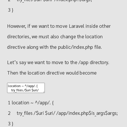
3
}
However, if we want to move Laravel inside other
directories, we must also change the location
directive along with the public/index.php file.
Let’s say we want to move to the /app directory.
Then the location directive would become
1
location
~
^/
app
/
.
{
2
try_files
/
$
uri
$
uri
/
/
app
/
index
.
php
$
is_args
$
args
;
3
}