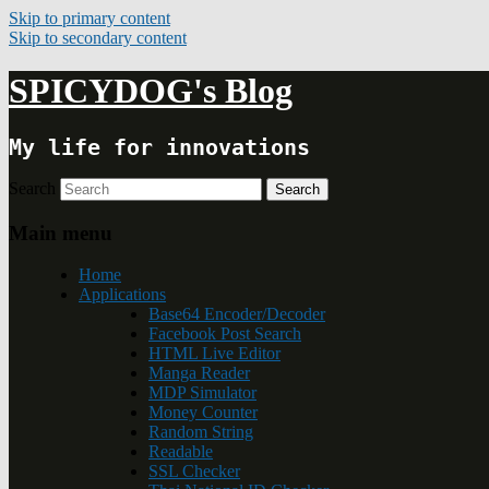
Skip to primary content
Skip to secondary content
SPICYDOG's Blog
My life for innovations
Search
Main menu
Home
Applications
Base64 Encoder/Decoder
Facebook Post Search
HTML Live Editor
Manga Reader
MDP Simulator
Money Counter
Random String
Readable
SSL Checker