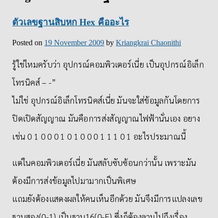
ตัวเลขฐานสิบหก Hex คืออะไร
Posted on
19 November 2009
by
Kriangkrai Chaonithi
รู้ใช่ไหมครับว่า อุปกรณ์คอมพิวเตอร์เนี่ย เป็นอุปกรณ์อิเล็ก
โทรนิคส์ – -”
ไม่ใช่ อุปกรณ์อิเล็กโทรนิคส์เนี่ย มันจะใส่ข้อมูลกันโดยการ
ปิดเปิดสัญญาณ มันคือการส่งสัญญาณไฟฟ้านั่นเอง อยาง
เช่น 0 1 0 0 0 1 0 1 0 0 0 1 1 1 0 1 อะไรประมาณนี้
แต่ในคอมพิวเตอร์เนี่ย มันสลับซับซ้อนกว่านั้น เพราะมัน
ต้องมีการส่งข้อมูลไปมามากเป็นพิเศษ
แถมยังต้องแสดงผลให้คนเห็นอีกด้วย มันจึงมีการแปลงเลข
ฐานสอง(0-1) เป็นฐาน16(0-F) ซึ่งก็ต้องลามไปถึงเรื่อง