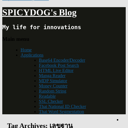
SPICYDOG's Blog
My life for innovations
Main menu
Home
Applications
Base64 Encoder/Decoder
Facebook Post Search
HTML Live Editor
Manga Reader
MDP Simulator
Money Counter
Random String
Readable
SSL Checker
Thai National ID Checker
Thai Word Segmentation
Tag Archives:
เลขฐาน