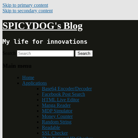
Skip to primary content
Skip to secondary content
SPICYDOG's Blog
My life for innovations
Search
Main menu
Home
Applications
Base64 Encoder/Decoder
Facebook Post Search
HTML Live Editor
Manga Reader
MDP Simulator
Money Counter
Random String
Readable
SSL Checker